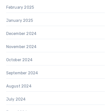
February 2025
January 2025
December 2024
November 2024
October 2024
September 2024
August 2024
July 2024