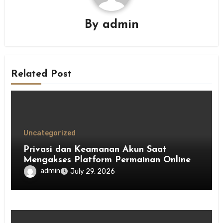
By
admin
Related Post
Uncategorized
Privasi dan Keamanan Akun Saat
Mengakses Platform Permainan Online
admin
July 29, 2026