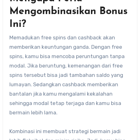
Mengombinasikan Bonus
Ini?
Memadukan free spins dan cashback akan
memberikan keuntungan ganda. Dengan free
spins, kamu bisa mencoba peruntungan tanpa
modal. Jika beruntung, kemenangan dari free
spins tersebut bisa jadi tambahan saldo yang
lumayan. Sedangkan cashback memberikan
bantalan jika kamu mengalami kekalahan
sehingga modal tetap terjaga dan kamu bisa
bermain lebih lama.
Kombinasi ini membuat strategi bermain jadi