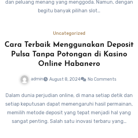
dan peluang menang yang menggoda. Namun, dengan
begitu banyak pilihan slot…
Uncategorized
Cara Terbaik Menggunakan Deposit
Pulsa Tanpa Potongan di Kasino
Online Habanero
admin
August 8, 2024
No Comments
Dalam dunia perjudian online, di mana setiap detik dan
setiap keputusan dapat memengaruhi hasil permainan,
memilih metode deposit yang tepat menjadi hal yang
sangat penting. Salah satu inovasi terbaru yang…