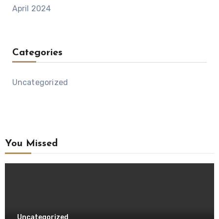
April 2024
Categories
Uncategorized
You Missed
Uncategorized