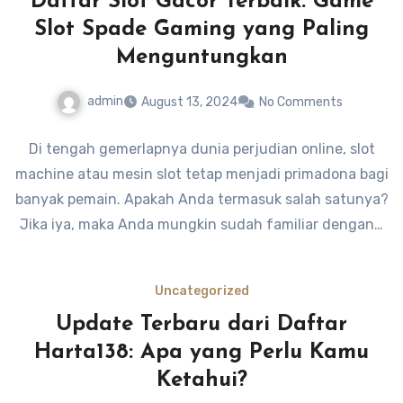
Daftar Slot Gacor Terbaik: Game
Slot Spade Gaming yang Paling
Menguntungkan
admin
August 13, 2024
No Comments
Di tengah gemerlapnya dunia perjudian online, slot
machine atau mesin slot tetap menjadi primadona bagi
banyak pemain. Apakah Anda termasuk salah satunya?
Jika iya, maka Anda mungkin sudah familiar dengan…
Uncategorized
Update Terbaru dari Daftar
Harta138: Apa yang Perlu Kamu
Ketahui?