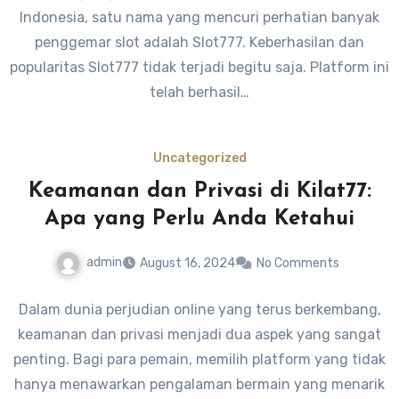
Indonesia, satu nama yang mencuri perhatian banyak
penggemar slot adalah Slot777. Keberhasilan dan
popularitas Slot777 tidak terjadi begitu saja. Platform ini
telah berhasil…
Uncategorized
Keamanan dan Privasi di Kilat77:
Apa yang Perlu Anda Ketahui
admin
August 16, 2024
No Comments
Dalam dunia perjudian online yang terus berkembang,
keamanan dan privasi menjadi dua aspek yang sangat
penting. Bagi para pemain, memilih platform yang tidak
hanya menawarkan pengalaman bermain yang menarik