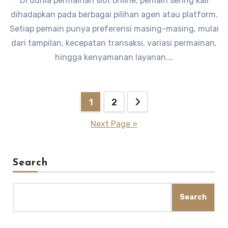
Di dunia permainan slot online, pemain sering kali
dihadapkan pada berbagai pilihan agen atau platform.
Setiap pemain punya preferensi masing-masing, mulai
dari tampilan, kecepatan transaksi, variasi permainan,
hingga kenyamanan layanan.…
Posts
1
2
pagination
Next Page »
Search
Search