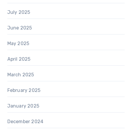
July 2025
June 2025
May 2025
April 2025
March 2025
February 2025
January 2025
December 2024