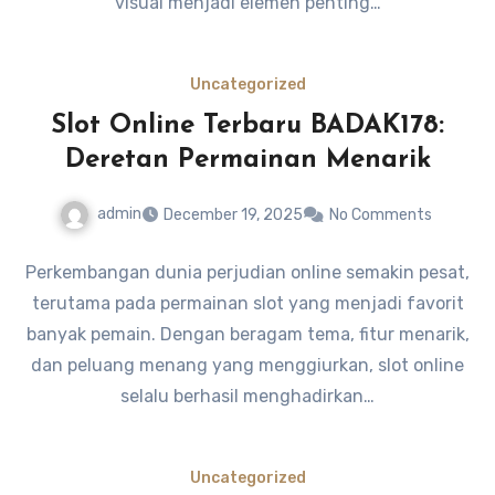
visual menjadi elemen penting…
Uncategorized
Slot Online Terbaru BADAK178:
Deretan Permainan Menarik
admin
December 19, 2025
No Comments
Perkembangan dunia perjudian online semakin pesat,
terutama pada permainan slot yang menjadi favorit
banyak pemain. Dengan beragam tema, fitur menarik,
dan peluang menang yang menggiurkan, slot online
selalu berhasil menghadirkan…
Uncategorized