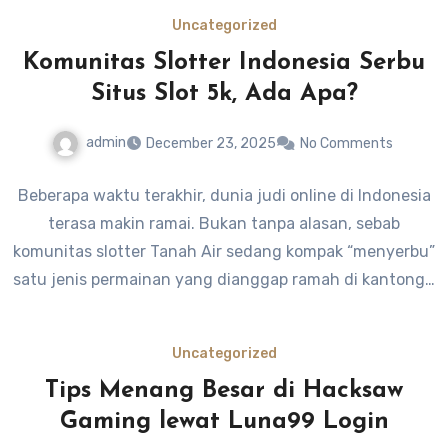
Uncategorized
Komunitas Slotter Indonesia Serbu
Situs Slot 5k, Ada Apa?
admin
December 23, 2025
No Comments
Beberapa waktu terakhir, dunia judi online di Indonesia
terasa makin ramai. Bukan tanpa alasan, sebab
komunitas slotter Tanah Air sedang kompak “menyerbu”
satu jenis permainan yang dianggap ramah di kantong…
Uncategorized
Tips Menang Besar di Hacksaw
Gaming lewat Luna99 Login