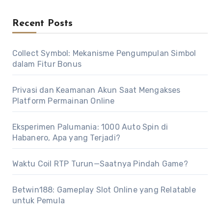
Recent Posts
Collect Symbol: Mekanisme Pengumpulan Simbol
dalam Fitur Bonus
Privasi dan Keamanan Akun Saat Mengakses
Platform Permainan Online
Eksperimen Palumania: 1000 Auto Spin di
Habanero, Apa yang Terjadi?
Waktu Coil RTP Turun—Saatnya Pindah Game?
Betwin188: Gameplay Slot Online yang Relatable
untuk Pemula