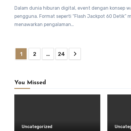
Dalam dunia hiburan digital, event dengan konsep wa
pengguna. Format seperti “Flash Jackpot 60 Detik” 
menawarkan pengalaman…
Posts
1
2
…
24
pagination
You Missed
Uncategorized
Uncate