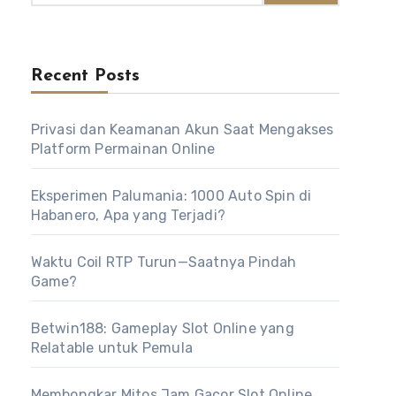
Recent Posts
Privasi dan Keamanan Akun Saat Mengakses
Platform Permainan Online
Eksperimen Palumania: 1000 Auto Spin di
Habanero, Apa yang Terjadi?
Waktu Coil RTP Turun—Saatnya Pindah
Game?
Betwin188: Gameplay Slot Online yang
Relatable untuk Pemula
Membongkar Mitos Jam Gacor Slot Online