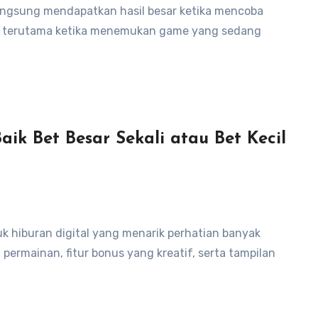
langsung mendapatkan hasil besar ketika mencoba
r, terutama ketika menemukan game yang sedang
ik Bet Besar Sekali atau Bet Kecil
uk hiburan digital yang menarik perhatian banyak
permainan, fitur bonus yang kreatif, serta tampilan