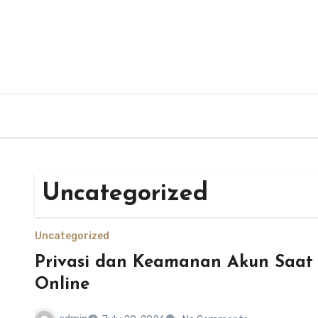
Skip
to
content
Uncategorized
Uncategorized
Privasi dan Keamanan Akun Saat
Online