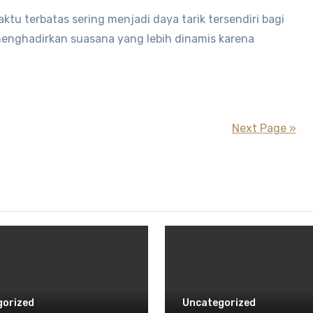
ktu terbatas sering menjadi daya tarik tersendiri bagi
menghadirkan suasana yang lebih dinamis karena
Next Page »
gorized
Uncategorized