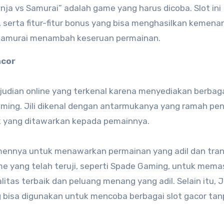
nja vs Samurai” adalah game yang harus dicoba. Slot ini
, serta fitur-fitur bonus yang bisa menghasilkan kemen
n samurai menambah keseruan permainan.
acor
perjudian online yang terkenal karena menyediakan berba
aming. JiIi dikenal dengan antarmukanya yang ramah pe
k yang ditawarkan kepada pemainnya.
mennya untuk menawarkan permainan yang adil dan tran
e yang telah teruji, seperti Spade Gaming, untuk mema
as terbaik dan peluang menang yang adil. Selain itu, Ji
g bisa digunakan untuk mencoba berbagai slot gacor ta