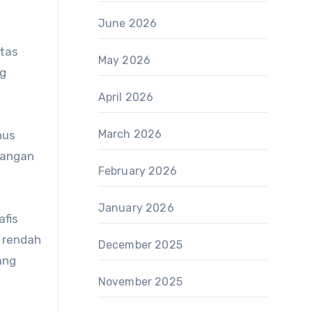
June 2026
itas
May 2026
ng
April 2026
March 2026
nus
bangan
February 2026
January 2026
afis
s rendah
December 2025
ang
November 2025