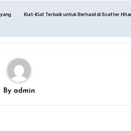
 yang
Kiat-Kiat Terbaik untuk Berhasil di Scatter Hit
By
admin