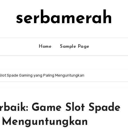
serbamerah
Home
Sample Page
e Slot Spade Gaming yang Paling Menguntungkan
erbaik: Game Slot Spade
g Menguntungkan