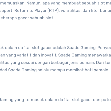
yang memuaskan. Namun, apa yang membuat sebuah slot m
erti Return to Player (RTP), volatilitas, dan fitur bonu
berapa gacor sebuah slot.
uk dalam daftar slot gacor adalah Spade Gaming. Penye
inan yang variatif dan inovatif. Spade Gaming menawark
tilitas yang sesuai dengan berbagai jenis pemain. Dari t
t dari Spade Gaming selalu mampu memikat hati pemain.
 Gaming yang termasuk dalam daftar slot gacor dan pat