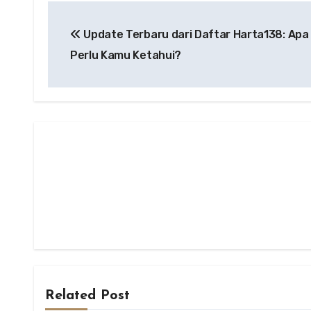
Post
Update Terbaru dari Daftar Harta138: Apa
navigation
Perlu Kamu Ketahui?
Related Post