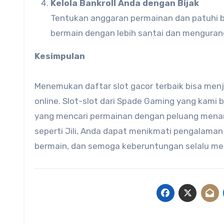
Kelola Bankroll Anda dengan Bijak
Tentukan anggaran permainan dan patuhi b
bermain dengan lebih santai dan mengurangi
Kesimpulan
Menemukan daftar slot gacor terbaik bisa men
online. Slot-slot dari Spade Gaming yang kami 
yang mencari permainan dengan peluang mena
seperti JiIi, Anda dapat menikmati pengalama
bermain, dan semoga keberuntungan selalu men