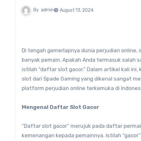
By
admin
August 13, 2024
Di tengah gemerlapnya dunia perjudian online,
banyak pemain. Apakah Anda termasuk salah sa
istilah “daftar slot gacor.” Dalam artikel kali i
slot dari Spade Gaming yang dikenal sangat me
platform perjudian online terkemuka di Indon
Mengenal Daftar Slot Gacor
“Daftar slot gacor” merujuk pada daftar perma
kemenangan kepada pemainnya. Istilah “gacor” 