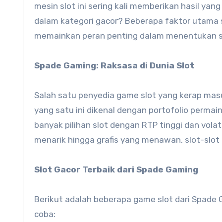
mesin slot ini sering kali memberikan hasil 
dalam kategori gacor? Beberapa faktor utama sep
memainkan peran penting dalam menentukan se
Spade Gaming: Raksasa di Dunia Slot
Salah satu penyedia game slot yang kerap mas
yang satu ini dikenal dengan portofolio perma
banyak pilihan slot dengan RTP tinggi dan vola
menarik hingga grafis yang menawan, slot-slo
Slot Gacor Terbaik dari Spade Gaming
Berikut adalah beberapa game slot dari Spade
coba: