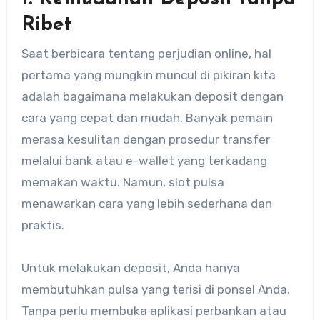
Ribet
Saat berbicara tentang perjudian online, hal
pertama yang mungkin muncul di pikiran kita
adalah bagaimana melakukan deposit dengan
cara yang cepat dan mudah. Banyak pemain
merasa kesulitan dengan prosedur transfer
melalui bank atau e-wallet yang terkadang
memakan waktu. Namun, slot pulsa
menawarkan cara yang lebih sederhana dan
praktis.
Untuk melakukan deposit, Anda hanya
membutuhkan pulsa yang terisi di ponsel Anda.
Tanpa perlu membuka aplikasi perbankan atau