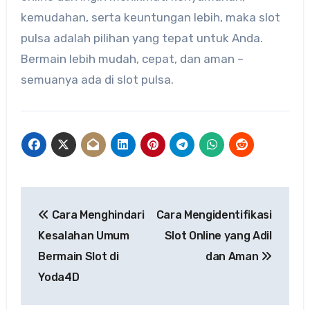
kemudahan, serta keuntungan lebih, maka slot
pulsa adalah pilihan yang tepat untuk Anda.
Bermain lebih mudah, cepat, dan aman –
semuanya ada di slot pulsa.
Post
Cara Menghindari
Cara Mengidentifikasi
navigation
Kesalahan Umum
Slot Online yang Adil
Bermain Slot di
dan Aman
Yoda4D