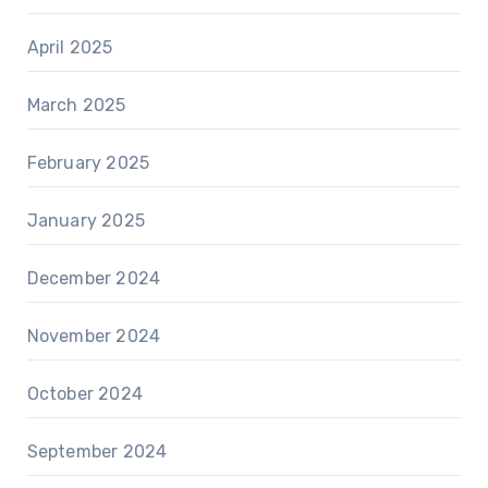
April 2025
March 2025
February 2025
January 2025
December 2024
November 2024
October 2024
September 2024