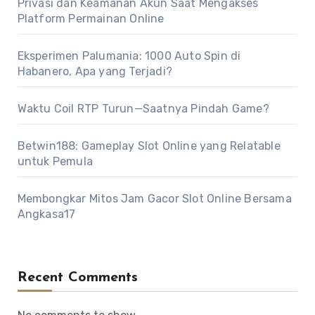
Privasi dan Keamanan Akun Saat Mengakses
Platform Permainan Online
Eksperimen Palumania: 1000 Auto Spin di
Habanero, Apa yang Terjadi?
Waktu Coil RTP Turun—Saatnya Pindah Game?
Betwin188: Gameplay Slot Online yang Relatable
untuk Pemula
Membongkar Mitos Jam Gacor Slot Online Bersama
Angkasa17
Recent Comments