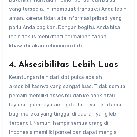
yang tersedia. Ini membuat transaksi Anda lebih
aman, karena tidak ada informasi pribadi yang
perlu Anda bagikan. Dengan begitu, Anda bisa
lebih fokus menikmati permainan tanpa
khawatir akan kebocoran data.
4. Aksesibilitas Lebih Luas
Keuntungan lain dari slot pulsa adalah
aksesibilitasnya yang sangat luas. Tidak semua
pemain memiliki akses mudah ke bank atau
layanan pembayaran digital lainnya, terutama
bagi mereka yang tinggal di daerah yang lebih
terpencil. Namun, hampir semua orang di
Indonesia memiliki ponsel dan dapat mengisi