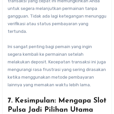
transaksi yang cepat ini memungkinkan Anda
untuk segera melanjutkan permainan tanpa
gangguan. Tidak ada lagi ketegangan menunggu
verifikasi atau status pembayaran yang
tertunda.
Ini sangat penting bagi pemain yang ingin
segera kembali ke permainan setelah
melakukan deposit. Kecepatan transaksi ini juga
mengurangi rasa frustrasi yang sering dirasakan
ketika menggunakan metode pembayaran
lainnya yang memakan waktu lebih lama.
7. Kesimpulan: Mengapa Slot
Pulsa Jadi Pilihan Utama