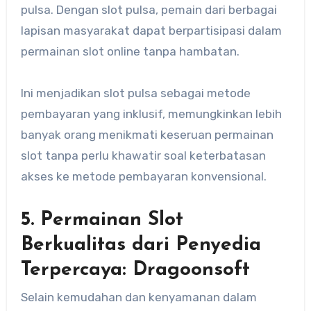
pulsa. Dengan slot pulsa, pemain dari berbagai
lapisan masyarakat dapat berpartisipasi dalam
permainan slot online tanpa hambatan.
Ini menjadikan slot pulsa sebagai metode
pembayaran yang inklusif, memungkinkan lebih
banyak orang menikmati keseruan permainan
slot tanpa perlu khawatir soal keterbatasan
akses ke metode pembayaran konvensional.
5. Permainan Slot
Berkualitas dari Penyedia
Terpercaya: Dragoonsoft
Selain kemudahan dan kenyamanan dalam