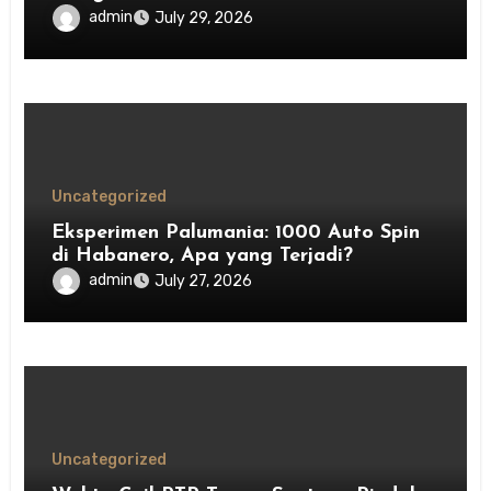
admin
July 29, 2026
Uncategorized
Eksperimen Palumania: 1000 Auto Spin
di Habanero, Apa yang Terjadi?
admin
July 27, 2026
Uncategorized