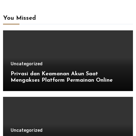
You Missed
Uncategorized
Privasi dan Keamanan Akun Saat
Mengakses Platform Permainan Online
Uncategorized