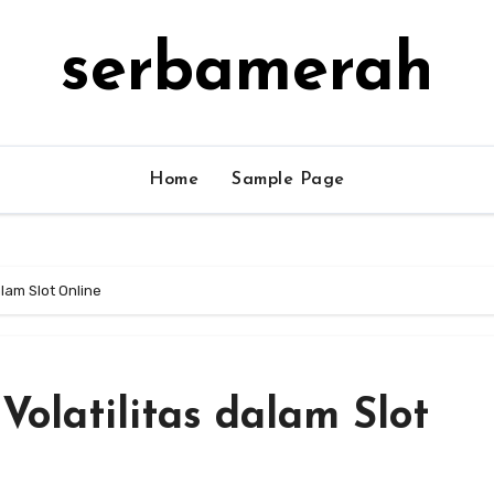
serbamerah
Home
Sample Page
lam Slot Online
latilitas dalam Slot