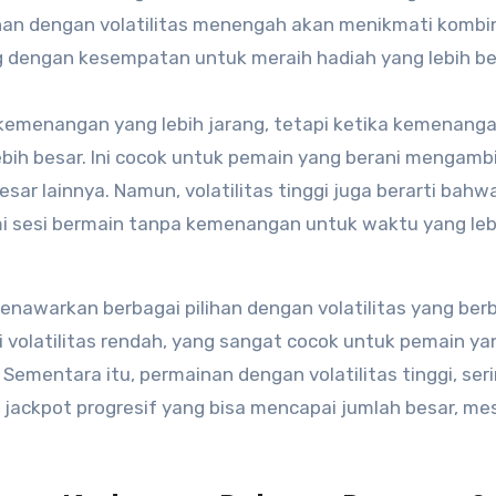
an dengan volatilitas menengah akan menikmati kombi
g dengan kesempatan untuk meraih hadiah yang lebih be
 kemenangan yang lebih jarang, tetapi ketika kemenang
bih besar. Ini cocok untuk pemain yang berani mengambil
sar lainnya. Namun, volatilitas tinggi juga berarti bahw
 sesi bermain tanpa kemenangan untuk waktu yang leb
menawarkan berbagai pilihan dengan volatilitas yang ber
 volatilitas rendah, yang sangat cocok untuk pemain yan
Sementara itu, permainan dengan volatilitas tinggi, seri
 jackpot progresif yang bisa mencapai jumlah besar, me