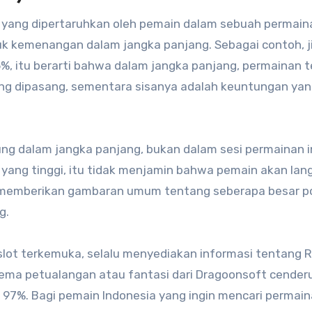
g yang dipertaruhkan oleh pemain dalam sebuah permain
k kemenangan dalam jangka panjang. Sebagai contoh, j
%, itu berarti bahwa dalam jangka panjang, permainan 
ang dipasang, sementara sisanya adalah keuntungan ya
ng dalam jangka panjang, bukan dalam sesi permainan in
 yang tinggi, itu tidak menjamin bahwa pemain akan lan
 memberikan gambaran umum tentang seberapa besar p
g.
lot terkemuka, selalu menyediakan informasi tentang 
tema petualangan atau fantasi dari Dragoonsoft cender
a 97%. Bagi pemain Indonesia yang ingin mencari permai