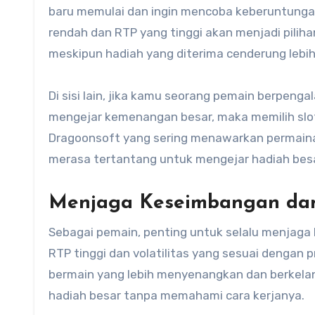
baru memulai dan ingin mencoba keberuntungan 
rendah dan RTP yang tinggi akan menjadi pilih
meskipun hadiah yang diterima cenderung lebih 
Di sisi lain, jika kamu seorang pemain berpen
mengejar kemenangan besar, maka memilih slot d
Dragoonsoft yang sering menawarkan permainan 
merasa tertantang untuk mengejar hadiah besar
Menjaga Keseimbangan dan
Sebagai pemain, penting untuk selalu menjaga
RTP tinggi dan volatilitas yang sesuai deng
bermain yang lebih menyenangkan dan berkelan
hadiah besar tanpa memahami cara kerjanya.