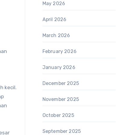
May 2026
April 2026
March 2026
nan
February 2026
January 2026
December 2025
 kecil.
ap
November 2025
han
October 2025
September 2025
esar