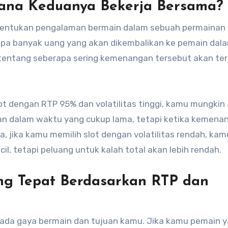
imana Keduanya Bekerja Bersama?
nentukan pengalaman bermain dalam sebuah permainan s
pa banyak uang yang akan dikembalikan ke pemain dal
 tentang seberapa sering kemenangan tersebut akan ter
lot dengan RTP 95% dan volatilitas tinggi, kamu mungkin
n dalam waktu yang cukup lama, tetapi ketika kemena
a, jika kamu memilih slot dengan volatilitas rendah, ka
l, tetapi peluang untuk kalah total akan lebih rendah.
ng Tepat Berdasarkan RTP dan
pada gaya bermain dan tujuan kamu. Jika kamu pemain 