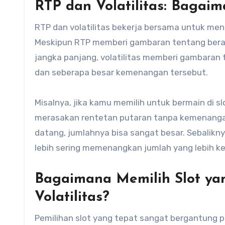
RTP dan Volatilitas: Baga
RTP dan volatilitas bekerja bersama untuk me
Meskipun RTP memberi gambaran tentang bera
jangka panjang, volatilitas memberi gambaran
dan seberapa besar kemenangan tersebut.
Misalnya, jika kamu memilih untuk bermain di s
merasakan rentetan putaran tanpa kemenanga
datang, jumlahnya bisa sangat besar. Sebalikny
lebih sering memenangkan jumlah yang lebih keci
Bagaimana Memilih Slot ya
Volatilitas?
Pemilihan slot yang tepat sangat bergantung 