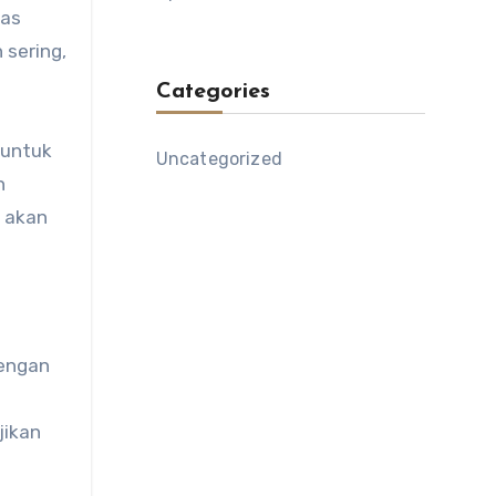
tas
 sering,
Categories
 untuk
Uncategorized
n
u akan
dengan
jikan