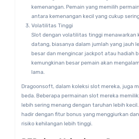
kemenangan. Pemain yang memilih permain
antara kemenangan kecil yang cukup serin
Volatilitas Tinggi
Slot dengan volatilitas tinggi menawarkan
datang, biasanya dalam jumlah yang jauh le
besar dan mengincar jackpot atau hadiah be
kemungkinan besar pemain akan mengalami
lama.
Dragoonsoft, dalam koleksi slot mereka, juga 
beda. Beberapa permainan slot mereka memiliki
lebih sering menang dengan taruhan lebih kecil. 
hadir dengan fitur bonus yang menggiurkan dan
risiko kehilangan lebih tinggi.