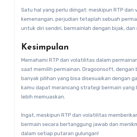
Satu hal yang perlu diingat: meskipun RTP dan
kemenangan, perjudian tetaplah sebuah permai
untuk diri sendiri, bermainlah dengan bijak, dan
Kesimpulan
Memahami RTP dan volatilitas dalam permaina
saat memilih permainan. Dragoonsoft, dengan 
banyak pilihan yang bisa disesuaikan dengan
kamu dapat merancang strategi bermain yang l
lebih memuaskan.
Ingat, meskipun RTP dan volatilitas memberika
bermain secara bertanggung jawab dan menikm
dalam setiap putaran gulungan!