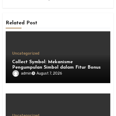
Related Post
Uncategorized
Collect Symbol: Mekanisme
Pengumpulan Simbol dalam Fitur Bonus
admin
August 7, 2026
Uncategorized