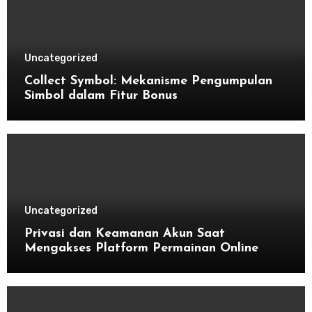
Uncategorized
Collect Symbol: Mekanisme Pengumpulan
Simbol dalam Fitur Bonus
Uncategorized
Privasi dan Keamanan Akun Saat
Mengakses Platform Permainan Online