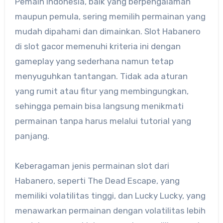
Pemain Indonesia, baik yang berpengalaman
maupun pemula, sering memilih permainan yang
mudah dipahami dan dimainkan. Slot Habanero
di slot gacor memenuhi kriteria ini dengan
gameplay yang sederhana namun tetap
menyuguhkan tantangan. Tidak ada aturan
yang rumit atau fitur yang membingungkan,
sehingga pemain bisa langsung menikmati
permainan tanpa harus melalui tutorial yang
panjang.
Keberagaman jenis permainan slot dari
Habanero, seperti The Dead Escape, yang
memiliki volatilitas tinggi, dan Lucky Lucky, yang
menawarkan permainan dengan volatilitas lebih