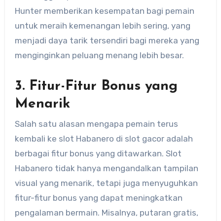
Hunter memberikan kesempatan bagi pemain
untuk meraih kemenangan lebih sering, yang
menjadi daya tarik tersendiri bagi mereka yang
menginginkan peluang menang lebih besar.
3. Fitur-Fitur Bonus yang
Menarik
Salah satu alasan mengapa pemain terus
kembali ke slot Habanero di slot gacor adalah
berbagai fitur bonus yang ditawarkan. Slot
Habanero tidak hanya mengandalkan tampilan
visual yang menarik, tetapi juga menyuguhkan
fitur-fitur bonus yang dapat meningkatkan
pengalaman bermain. Misalnya, putaran gratis,