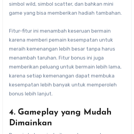
simbol wild, simbol scatter, dan bahkan mini
game yang bisa memberikan hadiah tambahan.
Fitur-fitur ini menambah keseruan bermain
karena memberi pemain kesempatan untuk
meraih kemenangan lebih besar tanpa harus
menambah taruhan. Fitur bonus ini juga
memberikan peluang untuk bermain lebih lama,
karena setiap kemenangan dapat membuka
kesempatan lebih banyak untuk memperoleh
bonus lebih lanjut.
4. Gameplay yang Mudah
Dimainkan