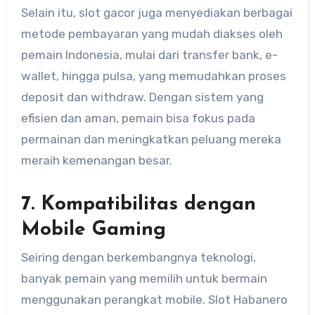
Selain itu, slot gacor juga menyediakan berbagai
metode pembayaran yang mudah diakses oleh
pemain Indonesia, mulai dari transfer bank, e-
wallet, hingga pulsa, yang memudahkan proses
deposit dan withdraw. Dengan sistem yang
efisien dan aman, pemain bisa fokus pada
permainan dan meningkatkan peluang mereka
meraih kemenangan besar.
7. Kompatibilitas dengan
Mobile Gaming
Seiring dengan berkembangnya teknologi,
banyak pemain yang memilih untuk bermain
menggunakan perangkat mobile. Slot Habanero