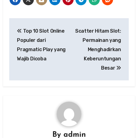
Post
Top 10 Slot Online
Scatter Hitam Slot:
navigation
Populer dari
Permainan yang
Pragmatic Play yang
Menghadirkan
Wajib Dicoba
Keberuntungan
Besar
By
admin