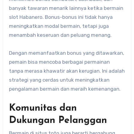
banyak tawaran menarik lainnya ketika bermain
slot Habanero. Bonus-bonus ini tidak hanya
meningkatkan modal bermain, tetapi juga
menambah keseruan dan peluang menang.
Dengan memanfaatkan bonus yang ditawarkan,
pemain bisa mencoba berbagai permainan
tanpa merasa khawatir akan kerugian. Ini adalah
strategi yang cerdas untuk meningkatkan
pengalaman bermain dan meraih kemenangan.
Komunitas dan
Dukungan Pelanggan
Bermain di situs toto juga berarti bergabung