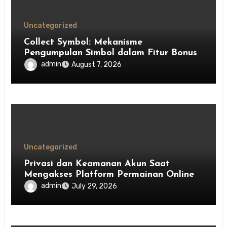
Uncategorized
Collect Symbol: Mekanisme
Pengumpulan Simbol dalam Fitur Bonus
admin
August 7, 2026
Uncategorized
Privasi dan Keamanan Akun Saat
Mengakses Platform Permainan Online
admin
July 29, 2026