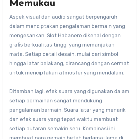
Memukau
Aspek visual dan audio sangat berpengaruh
dalam menciptakan pengalaman bermain yang
mengesankan. Slot Habanero dikenal dengan
grafis berkualitas tinggi yang memanjakan
mata. Setiap detail desain, mulai dari simbol
hingga latar belakang, dirancang dengan cermat
untuk menciptakan atmosfer yang mendalam.
Ditambah lagi, efek suara yang digunakan dalam
setiap permainan sangat mendukung
pengalaman bermain. Suara latar yang menarik
dan efek suara yang tepat waktu membuat
setiap putaran semakin seru. Kombinasi ini
membuat para pemain betah berlama-lama di