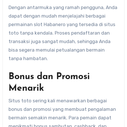
Dengan antarmuka yang ramah pengguna, Anda
dapat dengan mudah menjelajahi berbagai
permainan slot Habanero yang tersedia di situs
toto tanpa kendala. Proses pendaftaran dan
transaksi juga sangat mudah, sehingga Anda
bisa segera memulai petualangan bermain
tanpa hambatan.
Bonus dan Promosi
Menarik
Situs toto sering kali menawarkan berbagai
bonus dan promosi yang membuat pengalaman
bermain semakin menarik. Para pemain dapat
menikmati bonus sambutan, cashback, dan