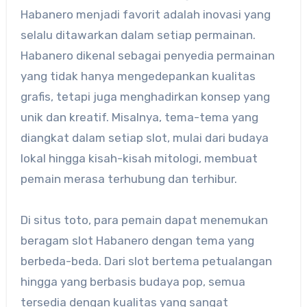
Habanero menjadi favorit adalah inovasi yang
selalu ditawarkan dalam setiap permainan.
Habanero dikenal sebagai penyedia permainan
yang tidak hanya mengedepankan kualitas
grafis, tetapi juga menghadirkan konsep yang
unik dan kreatif. Misalnya, tema-tema yang
diangkat dalam setiap slot, mulai dari budaya
lokal hingga kisah-kisah mitologi, membuat
pemain merasa terhubung dan terhibur.
Di situs toto, para pemain dapat menemukan
beragam slot Habanero dengan tema yang
berbeda-beda. Dari slot bertema petualangan
hingga yang berbasis budaya pop, semua
tersedia dengan kualitas yang sangat