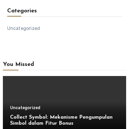
Categories
Uncategorized
You Missed
Uncategorized
Collect Symbol: Mekanisme Pengumpulan
Simbol dalam Fitur Bonus