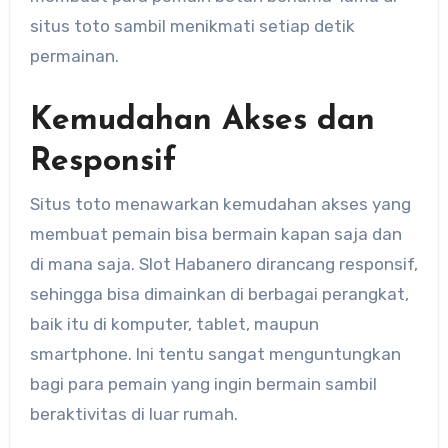
situs toto sambil menikmati setiap detik
permainan.
Kemudahan Akses dan
Responsif
Situs toto menawarkan kemudahan akses yang
membuat pemain bisa bermain kapan saja dan
di mana saja. Slot Habanero dirancang responsif,
sehingga bisa dimainkan di berbagai perangkat,
baik itu di komputer, tablet, maupun
smartphone. Ini tentu sangat menguntungkan
bagi para pemain yang ingin bermain sambil
beraktivitas di luar rumah.