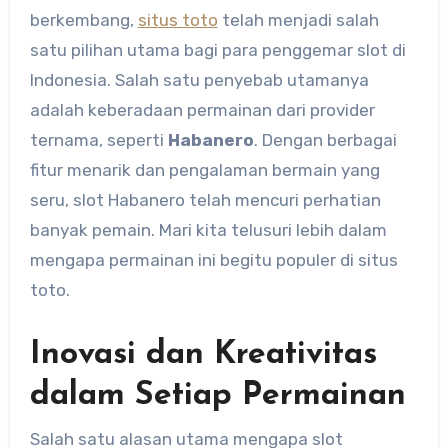
berkembang,
situs toto
telah menjadi salah
satu pilihan utama bagi para penggemar slot di
Indonesia. Salah satu penyebab utamanya
adalah keberadaan permainan dari provider
ternama, seperti
Habanero
. Dengan berbagai
fitur menarik dan pengalaman bermain yang
seru, slot Habanero telah mencuri perhatian
banyak pemain. Mari kita telusuri lebih dalam
mengapa permainan ini begitu populer di situs
toto.
Inovasi dan Kreativitas
dalam Setiap Permainan
Salah satu alasan utama mengapa slot