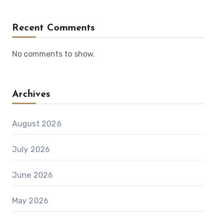
Recent Comments
No comments to show.
Archives
August 2026
July 2026
June 2026
May 2026