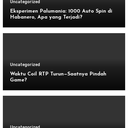
Uncategorized
Eksperimen Palumania: 1000 Auto Spin di
Habanero, Apa yang Terjadi?
Uncategorized
Waktu Coil RTP Turun—Saatnya Pindah
Game?
Uncategorized