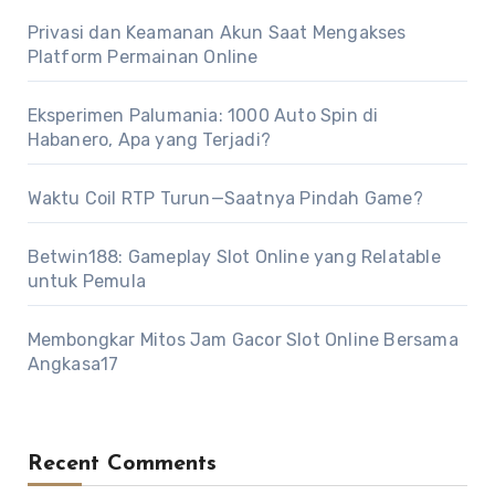
Privasi dan Keamanan Akun Saat Mengakses
Platform Permainan Online
Eksperimen Palumania: 1000 Auto Spin di
Habanero, Apa yang Terjadi?
Waktu Coil RTP Turun—Saatnya Pindah Game?
Betwin188: Gameplay Slot Online yang Relatable
untuk Pemula
Membongkar Mitos Jam Gacor Slot Online Bersama
Angkasa17
Recent Comments