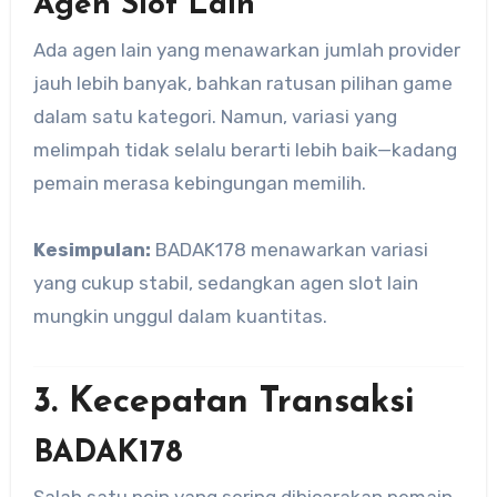
Agen Slot Lain
Ada agen lain yang menawarkan jumlah provider
jauh lebih banyak, bahkan ratusan pilihan game
dalam satu kategori. Namun, variasi yang
melimpah tidak selalu berarti lebih baik—kadang
pemain merasa kebingungan memilih.
Kesimpulan:
BADAK178 menawarkan variasi
yang cukup stabil, sedangkan agen slot lain
mungkin unggul dalam kuantitas.
3. Kecepatan Transaksi
BADAK178