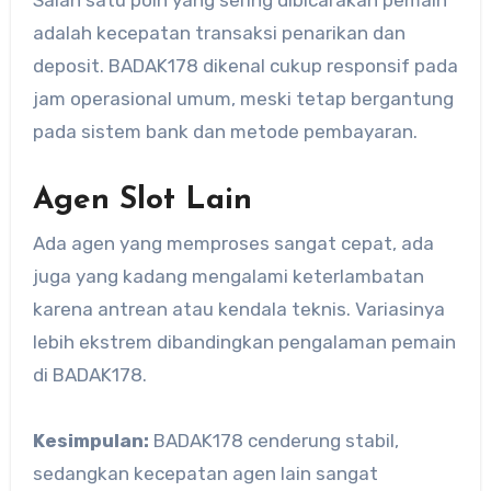
Salah satu poin yang sering dibicarakan pemain
adalah kecepatan transaksi penarikan dan
deposit. BADAK178 dikenal cukup responsif pada
jam operasional umum, meski tetap bergantung
pada sistem bank dan metode pembayaran.
Agen Slot Lain
Ada agen yang memproses sangat cepat, ada
juga yang kadang mengalami keterlambatan
karena antrean atau kendala teknis. Variasinya
lebih ekstrem dibandingkan pengalaman pemain
di BADAK178.
Kesimpulan:
BADAK178 cenderung stabil,
sedangkan kecepatan agen lain sangat