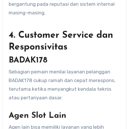
bergantung pada reputasi dan sistem internal
masing-masing.
4. Customer Service dan
Responsivitas
BADAK178
Sebagian pemain menilai layanan pelanggan
BADAK178 cukup ramah dan cepat merespons,
terutama ketika menyangkut kendala teknis
atau pertanyaan dasar.
Agen Slot Lain
Agen lain bisa memiliki layanan yang lebih