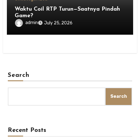
Waktu Coil RTP Turun—Saatnya Pindah
Game?
admin
July 25, 2026
Search
Search
Recent Posts