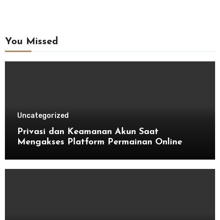
You Missed
Uncategorized
Privasi dan Keamanan Akun Saat
Mengakses Platform Permainan Online