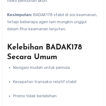
risiko pencurian akun.
Kesimpulan:
BADAK178 stabil di sisi keamanan,
tetapi beberapa agen lain mungkin unggul
dalam fitur keamanan lanjutan.
Kelebihan BADAK178
Secara Umum
Navigasi mudah untuk pemula
Kecepatan transaksi relatif stabil
Promo tidak berlebihan