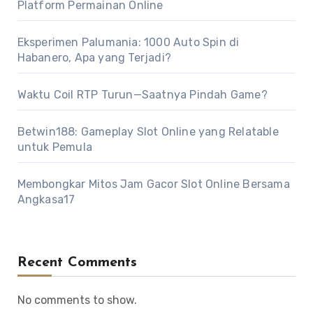
Platform Permainan Online
Eksperimen Palumania: 1000 Auto Spin di
Habanero, Apa yang Terjadi?
Waktu Coil RTP Turun—Saatnya Pindah Game?
Betwin188: Gameplay Slot Online yang Relatable
untuk Pemula
Membongkar Mitos Jam Gacor Slot Online Bersama
Angkasa17
Recent Comments
No comments to show.