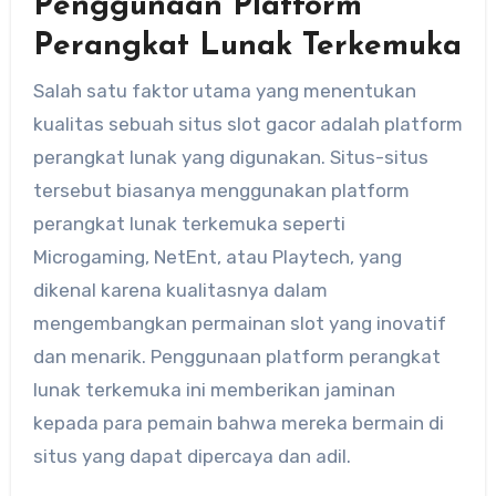
Penggunaan Platform
Perangkat Lunak Terkemuka
Salah satu faktor utama yang menentukan
kualitas sebuah situs slot gacor adalah platform
perangkat lunak yang digunakan. Situs-situs
tersebut biasanya menggunakan platform
perangkat lunak terkemuka seperti
Microgaming, NetEnt, atau Playtech, yang
dikenal karena kualitasnya dalam
mengembangkan permainan slot yang inovatif
dan menarik. Penggunaan platform perangkat
lunak terkemuka ini memberikan jaminan
kepada para pemain bahwa mereka bermain di
situs yang dapat dipercaya dan adil.