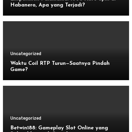
Habanero, Apa yang Terjadi?
Uncategorized
Waktu Coil RTP Turun—Saatnya Pindah
Game?
Uncategorized
Betwin188: Gameplay Slot Online yang