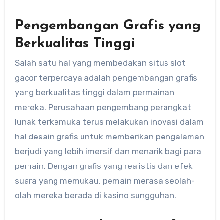
Pengembangan Grafis yang
Berkualitas Tinggi
Salah satu hal yang membedakan situs slot
gacor terpercaya adalah pengembangan grafis
yang berkualitas tinggi dalam permainan
mereka. Perusahaan pengembang perangkat
lunak terkemuka terus melakukan inovasi dalam
hal desain grafis untuk memberikan pengalaman
berjudi yang lebih imersif dan menarik bagi para
pemain. Dengan grafis yang realistis dan efek
suara yang memukau, pemain merasa seolah-
olah mereka berada di kasino sungguhan.